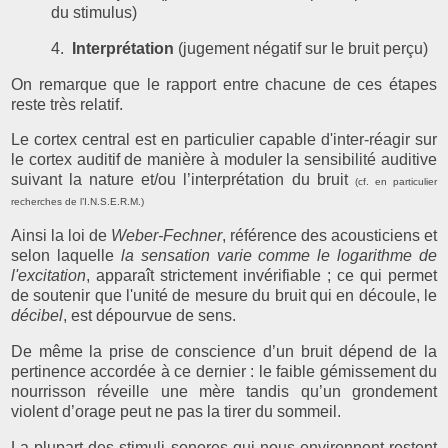
du stimulus)
4.
Interprétation
(jugement négatif sur le bruit perçu)
On remarque que le rapport entre chacune de ces étapes
reste très relatif.
Le cortex central est en particulier capable d'inter-réagir sur
le cortex auditif de manière à moduler la sensibilité auditive
suivant la nature et/ou l’interprétation du bruit
(cf. en particulier
recherches de l’I.N.S.E.R.M.)
Ainsi la loi de
Weber-Fechner
, référence des acousticiens et
selon laquelle
la sensation varie comme le logarithme de
l'excitation
, apparaît strictement invérifiable ; ce qui permet
de soutenir que l'unité de mesure du bruit qui en découle, le
décibel
, est dépourvue de sens.
De même la prise de conscience d’un bruit dépend de la
pertinence accordée à ce dernier : le faible gémissement du
nourrisson réveille une mère tandis qu’un grondement
violent d’orage peut ne pas la tirer du sommeil.
La plupart des stimuli sonores qui nous environnent restent