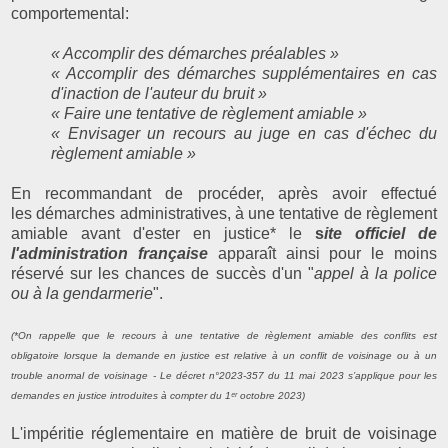
comportemental:
« Accomplir des démarches préalables »
« Accomplir des démarches supplémentaires en cas
d'inaction de l'auteur du bruit »
« Faire une tentative de règlement amiable »
« Envisager un recours au juge en cas d'échec du
règlement amiable »
En recommandant de procéder, après avoir effectué
les
démarches administratives,
à une tentative de règlement
amiable avant d'ester en justice* le
s
ite officiel de
l'administration française
apparaît ainsi pour le moins
réservé sur les chances de succès d'un "
appel
à la police
ou à la gendarmerie
".
(*On rappelle que
le recours à une tentative de règlement amiable des conflits est
obligatoire lorsque la demande en justice est relative à un conflit de voisinage ou à un
trouble anormal de voisinage -
Le décret n°2023-357 du 11 mai 2023 s’applique pour les
demandes en justice introduites à compter du 1ᵉʳ octobre 2023)
L'impéritie réglementaire en matière de bruit de voisinage